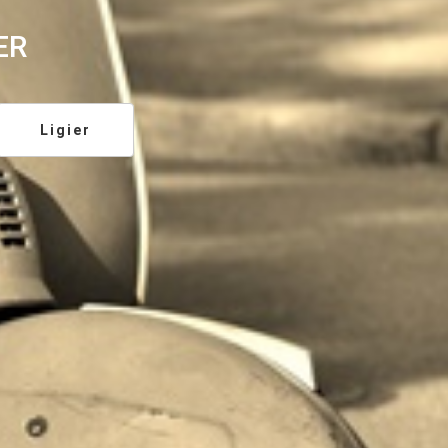
ER
Ligier