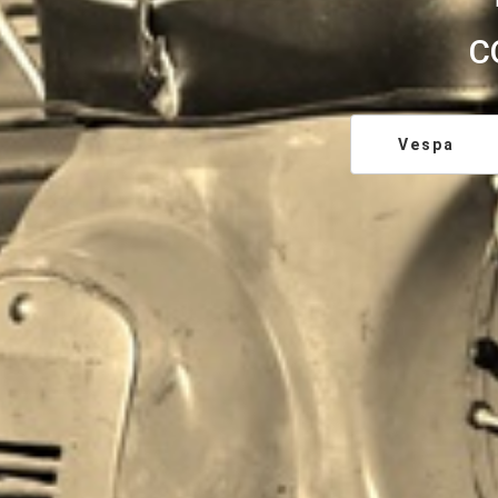
C
Vespa