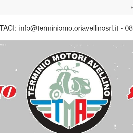
CI: info@terminiomotoriavellinosrl.it - 0