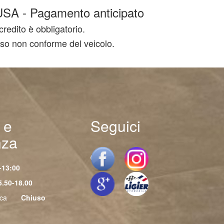
CLUSA - Pagamento anticipato
credito è obbligatorio.
n uso non conforme del veicolo.
 e
Seguici
nza
-13:00
5.50-18.00
ica
Chiuso