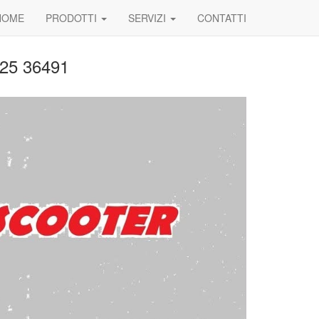
HOME
PRODOTTI
SERVIZI
CONTATTI
825 36491